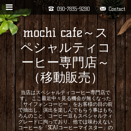
090-7835-9280
Contact
mochi cafe～ス
ペシャルティコ
ーヒー専門店～
（移動販売）
当店はスペシャルティコーヒー専門店で
す。 ここ最近中々見る機会が無くなった
「サイフォンコーヒー」をお客様の目の前
で抽出し、演出を楽しんでもらう事はもち
ろんのこと、コーヒー豆もスペシャルティ
グレードに拘っており、他では味わえない
コーヒーを「SCAJコーヒーマイスター」の