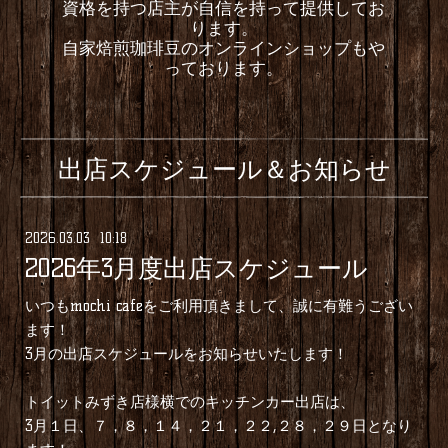
資格を持つ店主が自信を持って提供してお
ります。
自家焙煎珈琲豆のオンラインショップもや
っております。
出店スケジュール＆お知らせ
2026
.
03
.
03 10:18
2026年3月度出店スケジュール
いつもmochi cafeをご利用頂きまして、誠に有難うござい
ます！
3月の出店スケジュールをお知らせいたします！
トイットみずき店様横でのキッチンカー出店は、
3月１日、７，８，１４，２１，２２,２８，２９日となり