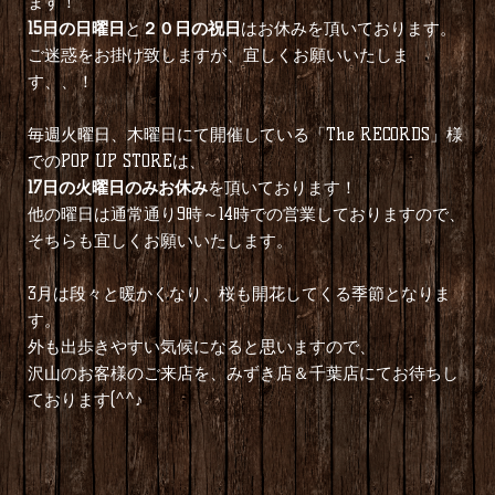
ます！
15日の日曜日
と
２０日の祝日
はお休みを頂いております。
ご迷惑をお掛け致しますが、宜しくお願いいたしま
す、、！
毎週火曜日、木曜日にて開催している「The RECORDS」様
でのPOP UP STOREは、
17日の火曜日のみお休み
を頂いております！
他の曜日は通常通り9時～14時での営業しておりますので、
そちらも宜しくお願いいたします。
3月は段々と暖かくなり、桜も開花してくる季節となりま
す。
外も出歩きやすい気候になると思いますので、
沢山のお客様のご来店を、みずき店＆千葉店にてお待ちし
ております(^^♪