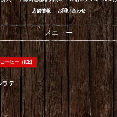
店舗情報
お問い合わせ
メニュー
ーヒー（ICE)
ルラテ